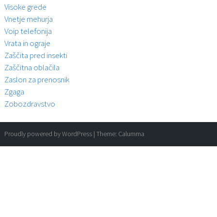
Visoke grede
Vnetje mehurja
Voip telefonija
Vrata in ograje
Zaščita pred insekti
Zaščitna oblačila
Zaslon za prenosnik
Zgaga
Zobozdravstvo
Proudly powered by WordPress
|
Theme:
Calumma