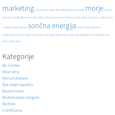
marketing
morje
montaža pvc oken
Montaža toplotne črpalke
nakup
bazena
napušč
Ogrevanje hiše
osebni zdravnik
osnovni premaz za les
poletni dopust
pregled srca
sončna energija
in ožilja
slušni aparati
srce in ožilje
tehnični
pripomočki za sluh
Toplotna črpalka
treningi
vikend hiša
zdravniški pregledi
zimske počitnice
čisto morje
šport
Kategorije
Air Jordan
Aloe vera
Artroza kolena
Barvanje napušča
Bazeni Intex
Bioklimatske pergole
Botoks
Cvetličarna