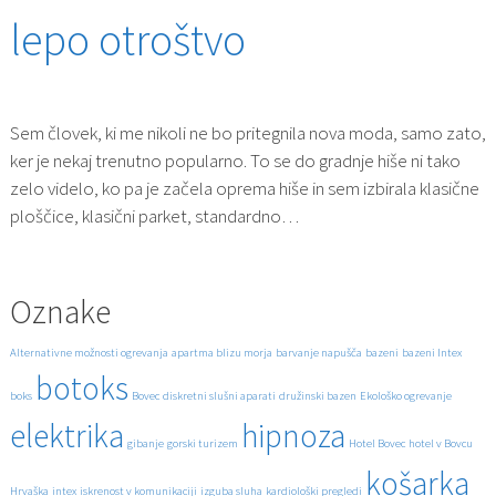
lepo otroštvo
Sem človek, ki me nikoli ne bo pritegnila nova moda, samo zato,
ker je nekaj trenutno popularno. To se do gradnje hiše ni tako
zelo videlo, ko pa je začela oprema hiše in sem izbirala klasične
ploščice, klasični parket, standardno…
Oznake
Alternativne možnosti ogrevanja
apartma blizu morja
barvanje napušča
bazeni
bazeni Intex
botoks
boks
Bovec
diskretni slušni aparati
družinski bazen
Ekološko ogrevanje
elektrika
hipnoza
gibanje
gorski turizem
Hotel Bovec
hotel v Bovcu
košarka
Hrvaška
intex
iskrenost v komunikaciji
izguba sluha
kardiološki pregledi