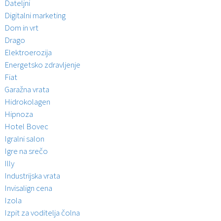
Dateljni
Digitalni marketing
Dom in vrt
Drago
Elektroerozija
Energetsko zdravljenje
Fiat
Garažna vrata
Hidrokolagen
Hipnoza
Hotel Bovec
Igralni salon
Igre na srečo
Illy
Industrijska vrata
Invisalign cena
Izola
Izpit za voditelja čolna