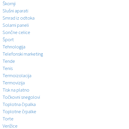
Škornji
Slušni aparati
Smrad iz odtoka
Solarni paneli
Sončne celice
Šport
Tehnologija
Telefonski marketing
Tende
Tenis
Termoizolacija
Termovizija
Tisk na platno
Točkovni snegolovi
Toplotna črpalka
Toplotne črpalke
Torte
Verižice