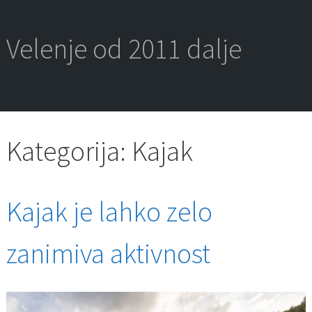
Skip
to
content
Velenje od 2011 dalje
Kategorija:
Kajak
Kajak je lahko zelo
zanimiva aktivnost