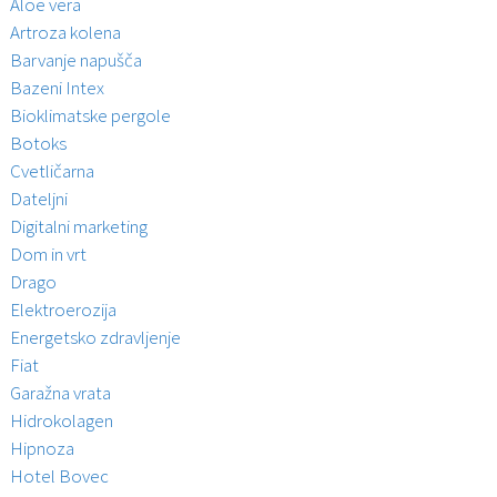
Aloe vera
Artroza kolena
Barvanje napušča
Bazeni Intex
Bioklimatske pergole
Botoks
Cvetličarna
Dateljni
Digitalni marketing
Dom in vrt
Drago
Elektroerozija
Energetsko zdravljenje
Fiat
Garažna vrata
Hidrokolagen
Hipnoza
Hotel Bovec