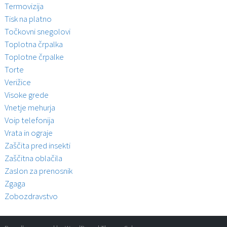
Termovizija
Tisk na platno
Točkovni snegolovi
Toplotna črpalka
Toplotne črpalke
Torte
Verižice
Visoke grede
Vnetje mehurja
Voip telefonija
Vrata in ograje
Zaščita pred insekti
Zaščitna oblačila
Zaslon za prenosnik
Zgaga
Zobozdravstvo