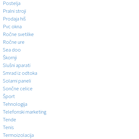
Postelja
Pralni stroji
Prodaja hiš
Pvc okna
Ročne svetilke
Ročne ure
Sea doo
Škornji
Slušni aparati
Smrad iz odtoka
Solarni paneli
Sončne celice
Šport
Tehnologija
Telefonski marketing
Tende
Tenis
Termoizolacija