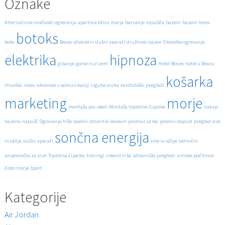
Oznake
Alternativne možnosti ogrevanja
apartma blizu morja
barvanje napušča
bazeni
bazeni Intex
botoks
boks
Bovec
diskretni slušni aparati
družinski bazen
Ekološko ogrevanje
elektrika
hipnoza
gibanje
gorski turizem
Hotel Bovec
hotel v Bovcu
košarka
Hrvaška
intex
iskrenost v komunikaciji
izguba sluha
kardiološki pregledi
marketing
morje
montaža pvc oken
Montaža toplotne črpalke
nakup
bazena
napušč
Ogrevanje hiše
osebni zdravnik
osnovni premaz za les
poletni dopust
pregled srca
sončna energija
in ožilja
slušni aparati
srce in ožilje
tehnični
pripomočki za sluh
Toplotna črpalka
treningi
vikend hiša
zdravniški pregledi
zimske počitnice
čisto morje
šport
Kategorije
Air Jordan