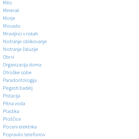
Milo
Minerali
Morje
Movado
Mravljinci v rokah
Notranje oblikovanje
Notranje žaluzije
Obrvi
Organizacija doma
Otroške sobe
Paradontologija
Pegasti badelj
Pistacija
Pitna voda
Plastika
Ploščice
Poceni elektrika
Popravilo telefonov