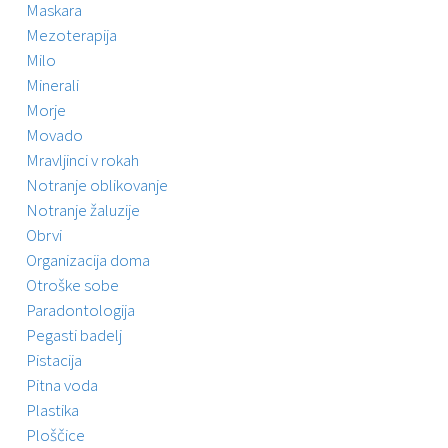
Maskara
Mezoterapija
Milo
Minerali
Morje
Movado
Mravljinci v rokah
Notranje oblikovanje
Notranje žaluzije
Obrvi
Organizacija doma
Otroške sobe
Paradontologija
Pegasti badelj
Pistacija
Pitna voda
Plastika
Ploščice