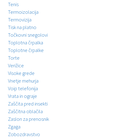
Tenis
Termoizolacija
Termovizija
Tisk na platno
Točkovni snegolovi
Toplotna črpalka
Toplotne črpalke
Torte
Verižice
Visoke grede
Vnetje mehurja
Voip telefonija
Vrata in ograje
Zaščita pred insekti
Zaščitna oblačila
Zaslon za prenosnik
Zgaga
Zobozdravstvo