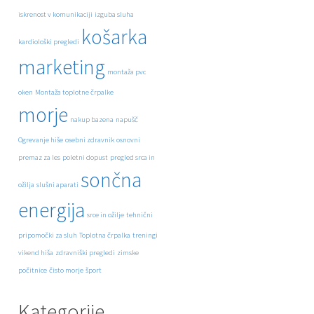
iskrenost v komunikaciji
izguba sluha
košarka
kardiološki pregledi
marketing
montaža pvc
oken
Montaža toplotne črpalke
morje
nakup bazena
napušč
Ogrevanje hiše
osebni zdravnik
osnovni
premaz za les
poletni dopust
pregled srca in
sončna
ožilja
slušni aparati
energija
srce in ožilje
tehnični
pripomočki za sluh
Toplotna črpalka
treningi
vikend hiša
zdravniški pregledi
zimske
počitnice
čisto morje
šport
Kategorije