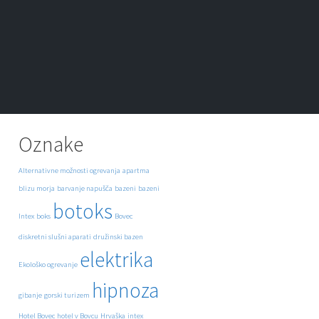
Oznake
Alternativne možnosti ogrevanja
apartma
blizu morja
barvanje napušča
bazeni
bazeni
botoks
Intex
boks
Bovec
diskretni slušni aparati
družinski bazen
elektrika
Ekološko ogrevanje
hipnoza
gibanje
gorski turizem
Hotel Bovec
hotel v Bovcu
Hrvaška
intex