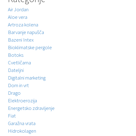
Air Jordan
Aloe vera
Artroza kolena
Barvanje napušča
Bazeni Intex
Bioklimatske pergole
Botoks
Cvetličarna
Dateljni
Digitalni marketing
Dom in vrt
Drago
Elektroerozija
Energetsko zdravljenje
Fiat
Garažna vrata
Hidrokolagen