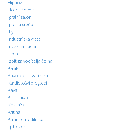
Hipnoza
Hotel Bovec
Igralni salon
Igre na srečo
Illy
Industrijska vrata
Invisalign cena
Izola
Izpit za voditelja čolna
Kajak
Kako premagati raka
Kardiološki pregledi
Kava
Komunikacija
Kosilnica
Kritina
Kuhinje in jedilnice
Ljubezen