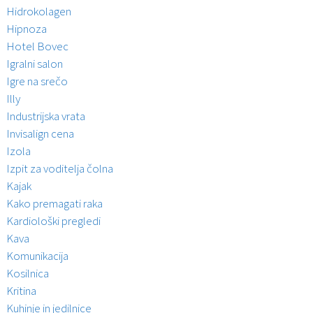
Hidrokolagen
Hipnoza
Hotel Bovec
Igralni salon
Igre na srečo
Illy
Industrijska vrata
Invisalign cena
Izola
Izpit za voditelja čolna
Kajak
Kako premagati raka
Kardiološki pregledi
Kava
Komunikacija
Kosilnica
Kritina
Kuhinje in jedilnice