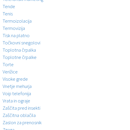
Tende
Tenis
Termoizolacija
Termovizija
Tisk na platno
Točkovni snegolovi
Toplotna črpalka
Toplotne črpalke
Torte
Verižice
Visoke grede
Vnetje mehurja
Voip telefonija
Vrata in ograje
Zaščita pred insekti
Zaščitna oblačila
Zaslon za prenosnik
Zgaga