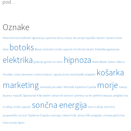
pod…
Oznake
Alternativne možnosti ogrevanja
apartma blizu morja
barvanje napušča
bazeni
bazeni Intex
botoks
boks
Bovec
diskretni slušni aparati
družinski bazen
Ekološko ogrevanje
elektrika
hipnoza
gibanje
gorski turizem
Hotel Bovec
hotel v Bovcu
košarka
Hrvaška
intex
iskrenost v komunikaciji
izguba sluha
kardiološki pregledi
marketing
morje
montaža pvc oken
Montaža toplotne črpalke
nakup
bazena
napušč
Ogrevanje hiše
osebni zdravnik
osnovni premaz za les
poletni dopust
pregled srca
sončna energija
in ožilja
slušni aparati
srce in ožilje
tehnični
pripomočki za sluh
Toplotna črpalka
treningi
vikend hiša
zdravniški pregledi
zimske počitnice
čisto morje
šport