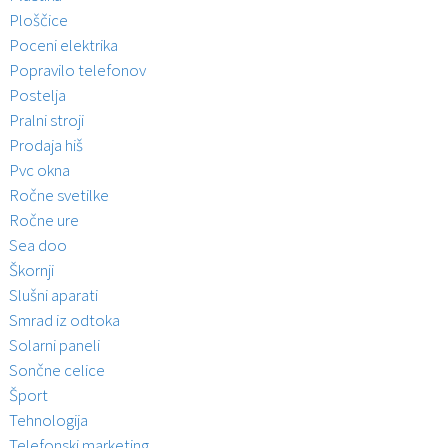
Ploščice
Poceni elektrika
Popravilo telefonov
Postelja
Pralni stroji
Prodaja hiš
Pvc okna
Ročne svetilke
Ročne ure
Sea doo
Škornji
Slušni aparati
Smrad iz odtoka
Solarni paneli
Sončne celice
Šport
Tehnologija
Telefonski marketing