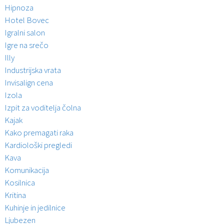
Hipnoza
Hotel Bovec
Igralni salon
Igre na srečo
Illy
Industrijska vrata
Invisalign cena
Izola
Izpit za voditelja čolna
Kajak
Kako premagati raka
Kardiološki pregledi
Kava
Komunikacija
Kosilnica
Kritina
Kuhinje in jedilnice
Ljubezen