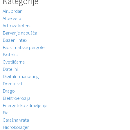
Kategorije
Air Jordan
Aloe vera
Artroza kolena
Barvanje napušča
Bazeni Intex
Bioklimatske pergole
Botoks
Cvetličarna
Dateljni
Digitalni marketing
Dom in vrt
Drago
Elektroerozija
Energetsko zdravljenje
Fiat
Garažna vrata
Hidrokolagen