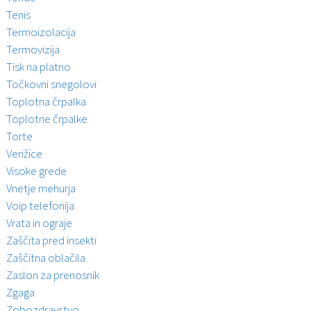
Tenis
Termoizolacija
Termovizija
Tisk na platno
Točkovni snegolovi
Toplotna črpalka
Toplotne črpalke
Torte
Verižice
Visoke grede
Vnetje mehurja
Voip telefonija
Vrata in ograje
Zaščita pred insekti
Zaščitna oblačila
Zaslon za prenosnik
Zgaga
Zobozdravstvo