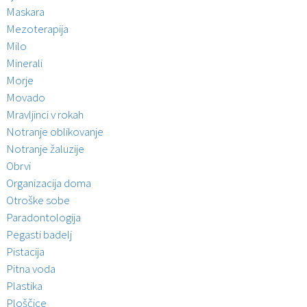
Maskara
Mezoterapija
Milo
Minerali
Morje
Movado
Mravljinci v rokah
Notranje oblikovanje
Notranje žaluzije
Obrvi
Organizacija doma
Otroške sobe
Paradontologija
Pegasti badelj
Pistacija
Pitna voda
Plastika
Ploščice