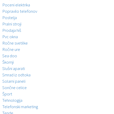
Poceni elektrika
Popravilo telefonov
Postelja
Pralni stroji
Prodaja hiš
Pvc okna
Ročne svetilke
Ročne ure
Sea doo
Škornji
Slušni aparati
Smrad iz odtoka
Solarni paneli
Sončne celice
Šport
Tehnologija
Telefonski marketing
Tende