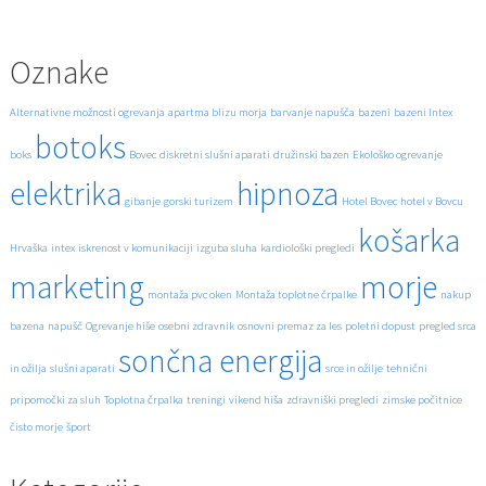
Oznake
Alternativne možnosti ogrevanja
apartma blizu morja
barvanje napušča
bazeni
bazeni Intex
botoks
boks
Bovec
diskretni slušni aparati
družinski bazen
Ekološko ogrevanje
elektrika
hipnoza
gibanje
gorski turizem
Hotel Bovec
hotel v Bovcu
košarka
Hrvaška
intex
iskrenost v komunikaciji
izguba sluha
kardiološki pregledi
marketing
morje
montaža pvc oken
Montaža toplotne črpalke
nakup
bazena
napušč
Ogrevanje hiše
osebni zdravnik
osnovni premaz za les
poletni dopust
pregled srca
sončna energija
in ožilja
slušni aparati
srce in ožilje
tehnični
pripomočki za sluh
Toplotna črpalka
treningi
vikend hiša
zdravniški pregledi
zimske počitnice
čisto morje
šport