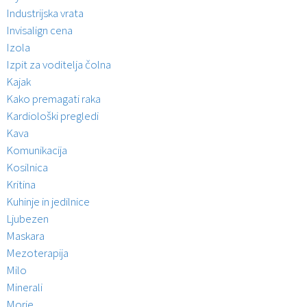
Industrijska vrata
Invisalign cena
Izola
Izpit za voditelja čolna
Kajak
Kako premagati raka
Kardiološki pregledi
Kava
Komunikacija
Kosilnica
Kritina
Kuhinje in jedilnice
Ljubezen
Maskara
Mezoterapija
Milo
Minerali
Morje