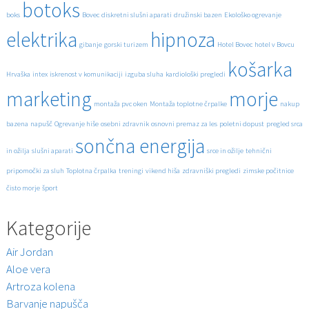
botoks
boks
Bovec
diskretni slušni aparati
družinski bazen
Ekološko ogrevanje
elektrika
hipnoza
gibanje
gorski turizem
Hotel Bovec
hotel v Bovcu
košarka
Hrvaška
intex
iskrenost v komunikaciji
izguba sluha
kardiološki pregledi
marketing
morje
montaža pvc oken
Montaža toplotne črpalke
nakup
bazena
napušč
Ogrevanje hiše
osebni zdravnik
osnovni premaz za les
poletni dopust
pregled srca
sončna energija
in ožilja
slušni aparati
srce in ožilje
tehnični
pripomočki za sluh
Toplotna črpalka
treningi
vikend hiša
zdravniški pregledi
zimske počitnice
čisto morje
šport
Kategorije
Air Jordan
Aloe vera
Artroza kolena
Barvanje napušča