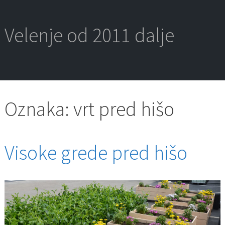
Skip
to
content
Velenje od 2011 dalje
Oznaka:
vrt pred hišo
Visoke grede pred hišo