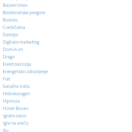
Bazeni Intex
Bioklimatske pergole
Botoks
Cvetličarna
Dateljni
Digitalni marketing
Dom in vrt
Drago
Elektroerozija
Energetsko zdravljenje
Fiat
Garažna vrata
Hidrokolagen
Hipnoza
Hotel Bovec
Igralni salon
Igre na srečo
Illy