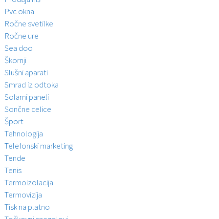
Pvc okna
Ročne svetilke
Ročne ure
Sea doo
Škornji
Slušni aparati
Smrad iz odtoka
Solarni paneli
Sončne celice
Šport
Tehnologija
Telefonski marketing
Tende
Tenis
Termoizolacija
Termovizija
Tisk na platno