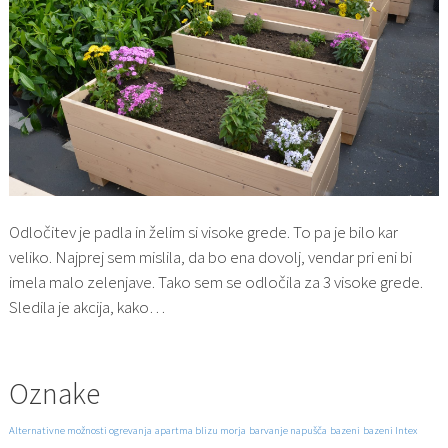
Odločitev je padla in želim si visoke grede. To pa je bilo kar
veliko. Najprej sem mislila, da bo ena dovolj, vendar pri eni bi
imela malo zelenjave. Tako sem se odločila za 3 visoke grede.
Sledila je akcija, kako…
Oznake
Alternativne možnosti ogrevanja
apartma blizu morja
barvanje napušča
bazeni
bazeni Intex