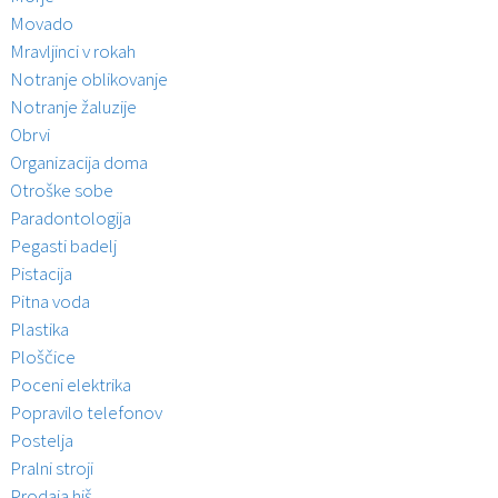
Movado
Mravljinci v rokah
Notranje oblikovanje
Notranje žaluzije
Obrvi
Organizacija doma
Otroške sobe
Paradontologija
Pegasti badelj
Pistacija
Pitna voda
Plastika
Ploščice
Poceni elektrika
Popravilo telefonov
Postelja
Pralni stroji
Prodaja hiš