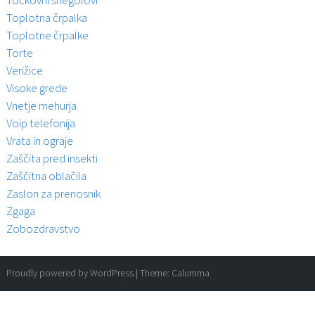
Točkovni snegolovi
Toplotna črpalka
Toplotne črpalke
Torte
Verižice
Visoke grede
Vnetje mehurja
Voip telefonija
Vrata in ograje
Zaščita pred insekti
Zaščitna oblačila
Zaslon za prenosnik
Zgaga
Zobozdravstvo
Proudly powered by WordPress
|
Theme:
Calumma