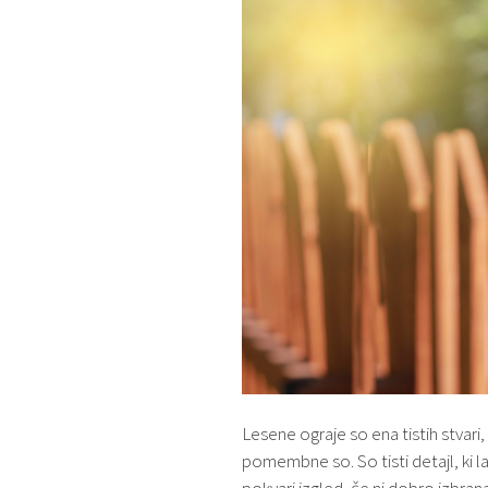
Lesene ograje so ena tistih stvari,
pomembne so. So tisti detajl, ki l
pokvari izgled, če ni dobro izbra