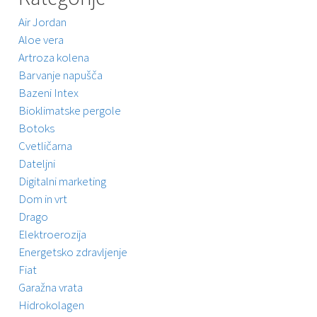
Air Jordan
Aloe vera
Artroza kolena
Barvanje napušča
Bazeni Intex
Bioklimatske pergole
Botoks
Cvetličarna
Dateljni
Digitalni marketing
Dom in vrt
Drago
Elektroerozija
Energetsko zdravljenje
Fiat
Garažna vrata
Hidrokolagen