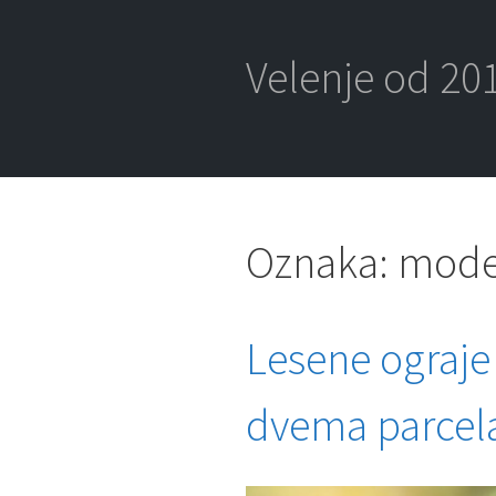
Skip
to
content
Velenje od 201
Oznaka:
moder
Lesene ograje
dvema parce