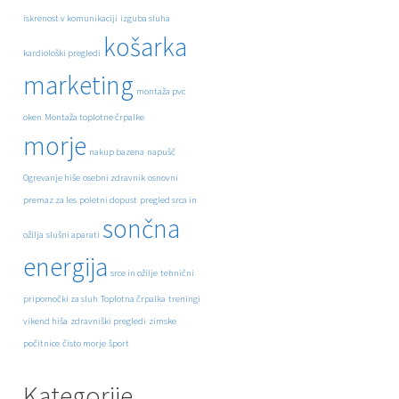
iskrenost v komunikaciji
izguba sluha
košarka
kardiološki pregledi
marketing
montaža pvc
oken
Montaža toplotne črpalke
morje
nakup bazena
napušč
Ogrevanje hiše
osebni zdravnik
osnovni
premaz za les
poletni dopust
pregled srca in
sončna
ožilja
slušni aparati
energija
srce in ožilje
tehnični
pripomočki za sluh
Toplotna črpalka
treningi
vikend hiša
zdravniški pregledi
zimske
počitnice
čisto morje
šport
Kategorije