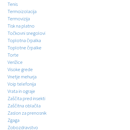
Tenis
Termoizolacija
Termovizija
Tisk na platno
Točkovni snegolovi
Toplotna črpalka
Toplotne črpalke
Torte
Verižice
Visoke grede
Vnetje mehurja
Voip telefonija
Vrata in ograje
Zaščita pred insekti
Zaščitna oblačila
Zaslon za prenosnik
Zgaga
Zobozdravstvo