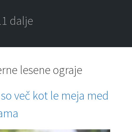
1 dalje
ne lesene ograje
 so več kot le meja med
lama