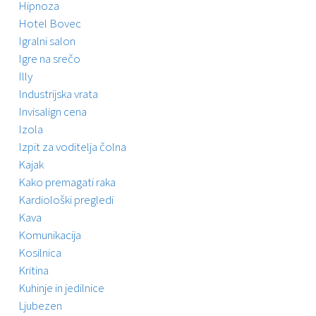
Hipnoza
Hotel Bovec
Igralni salon
Igre na srečo
Illy
Industrijska vrata
Invisalign cena
Izola
Izpit za voditelja čolna
Kajak
Kako premagati raka
Kardiološki pregledi
Kava
Komunikacija
Kosilnica
Kritina
Kuhinje in jedilnice
Ljubezen