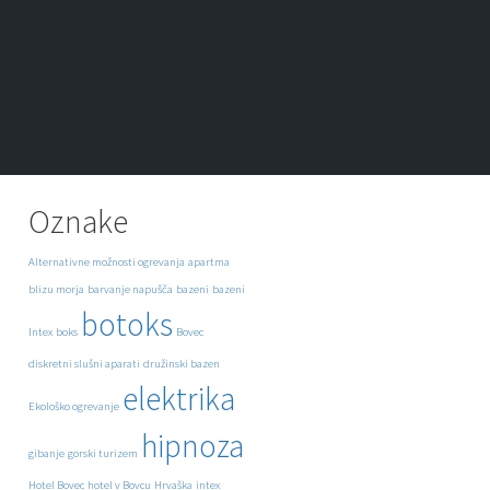
Oznake
Alternativne možnosti ogrevanja
apartma
blizu morja
barvanje napušča
bazeni
bazeni
botoks
Intex
boks
Bovec
diskretni slušni aparati
družinski bazen
elektrika
Ekološko ogrevanje
hipnoza
gibanje
gorski turizem
Hotel Bovec
hotel v Bovcu
Hrvaška
intex