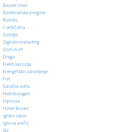
Bazeni Intex
Bioklimatske pergole
Botoks
Cvetličarna
Dateljni
Digitalni marketing
Dom in vrt
Drago
Elektroerozija
Energetsko zdravljenje
Fiat
Garažna vrata
Hidrokolagen
Hipnoza
Hotel Bovec
Igralni salon
Igre na srečo
Illy