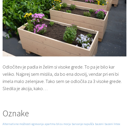
Odločitev je padla in želim si visoke grede. To pa je bilo kar
veliko. Najprej sem mislila, da bo ena dovolj, vendar pri eni bi
imela malo zelenjave. Tako sem se odločila za 3 visoke grede.
Sledila je akcija, kako…
Oznake
Alternativne možnosti ogrevanja
apartma blizu morja
barvanje napušča
bazeni
bazeni Intex