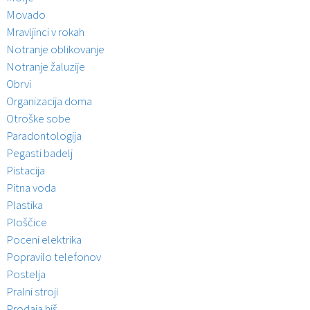
Movado
Mravljinci v rokah
Notranje oblikovanje
Notranje žaluzije
Obrvi
Organizacija doma
Otroške sobe
Paradontologija
Pegasti badelj
Pistacija
Pitna voda
Plastika
Ploščice
Poceni elektrika
Popravilo telefonov
Postelja
Pralni stroji
Prodaja hiš