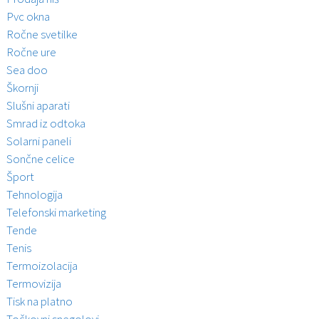
Pvc okna
Ročne svetilke
Ročne ure
Sea doo
Škornji
Slušni aparati
Smrad iz odtoka
Solarni paneli
Sončne celice
Šport
Tehnologija
Telefonski marketing
Tende
Tenis
Termoizolacija
Termovizija
Tisk na platno