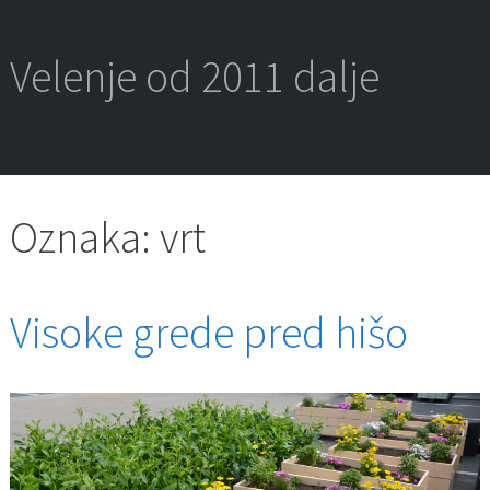
Skip
to
content
Velenje od 2011 dalje
Oznaka:
vrt
Visoke grede pred hišo