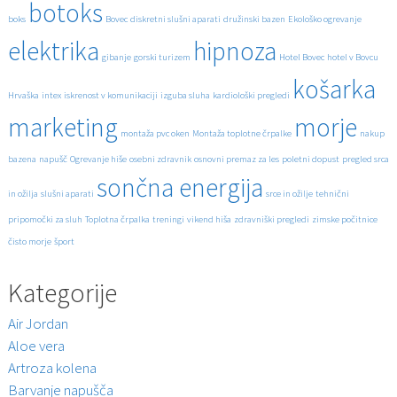
botoks
boks
Bovec
diskretni slušni aparati
družinski bazen
Ekološko ogrevanje
elektrika
hipnoza
gibanje
gorski turizem
Hotel Bovec
hotel v Bovcu
košarka
Hrvaška
intex
iskrenost v komunikaciji
izguba sluha
kardiološki pregledi
marketing
morje
montaža pvc oken
Montaža toplotne črpalke
nakup
bazena
napušč
Ogrevanje hiše
osebni zdravnik
osnovni premaz za les
poletni dopust
pregled srca
sončna energija
in ožilja
slušni aparati
srce in ožilje
tehnični
pripomočki za sluh
Toplotna črpalka
treningi
vikend hiša
zdravniški pregledi
zimske počitnice
čisto morje
šport
Kategorije
Air Jordan
Aloe vera
Artroza kolena
Barvanje napušča