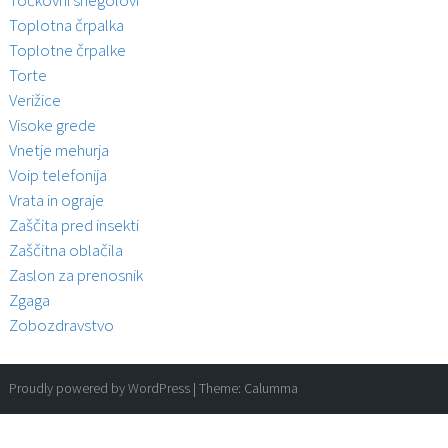
Točkovni snegolovi
Toplotna črpalka
Toplotne črpalke
Torte
Verižice
Visoke grede
Vnetje mehurja
Voip telefonija
Vrata in ograje
Zaščita pred insekti
Zaščitna oblačila
Zaslon za prenosnik
Zgaga
Zobozdravstvo
Proudly powered by WordPress
|
Theme:
Calumma