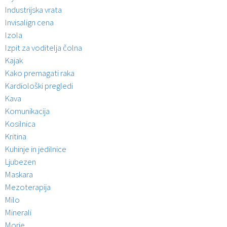
Industrijska vrata
Invisalign cena
Izola
Izpit za voditelja čolna
Kajak
Kako premagati raka
Kardiološki pregledi
Kava
Komunikacija
Kosilnica
Kritina
Kuhinje in jedilnice
Ljubezen
Maskara
Mezoterapija
Milo
Minerali
Morje