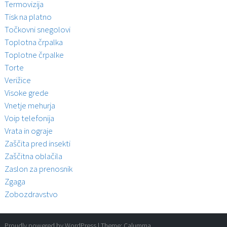
Termovizija
Tisk na platno
Točkovni snegolovi
Toplotna črpalka
Toplotne črpalke
Torte
Verižice
Visoke grede
Vnetje mehurja
Voip telefonija
Vrata in ograje
Zaščita pred insekti
Zaščitna oblačila
Zaslon za prenosnik
Zgaga
Zobozdravstvo
Proudly powered by WordPress
|
Theme:
Calumma