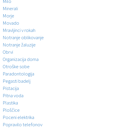
Milo
Minerali
Morje
Movado
Mravljinci v rokah
Notranje oblikovanje
Notranje žaluzije
Obrvi
Organizacija doma
Otroške sobe
Paradontologija
Pegasti badelj
Pistacija
Pitna voda
Plastika
Ploščice
Poceni elektrika
Popravilo telefonov