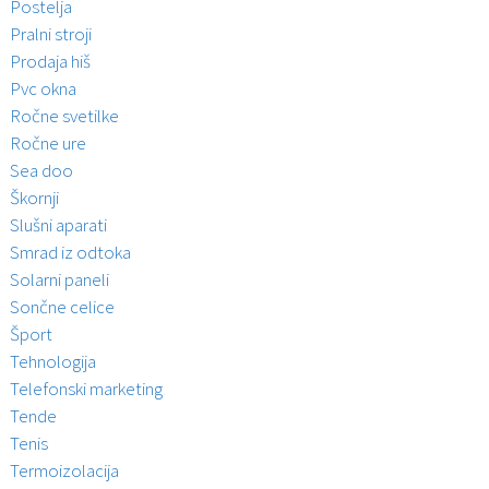
Postelja
Pralni stroji
Prodaja hiš
Pvc okna
Ročne svetilke
Ročne ure
Sea doo
Škornji
Slušni aparati
Smrad iz odtoka
Solarni paneli
Sončne celice
Šport
Tehnologija
Telefonski marketing
Tende
Tenis
Termoizolacija