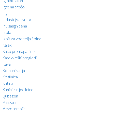
Igralni salon
Igre na srečo
Illy
Industrijska vrata
Invisalign cena
Izola
Izpit za voditelja čolna
Kajak
Kako premagati raka
Kardiološki pregledi
Kava
Komunikacija
Kosilnica
Kritina
Kuhinje in jedilnice
Ljubezen
Maskara
Mezoterapija