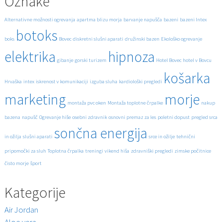
Oznake
Alternativne možnosti ogrevanja
apartma blizu morja
barvanje napušča
bazeni
bazeni Intex
botoks
boks
Bovec
diskretni slušni aparati
družinski bazen
Ekološko ogrevanje
elektrika
hipnoza
gibanje
gorski turizem
Hotel Bovec
hotel v Bovcu
košarka
Hrvaška
intex
iskrenost v komunikaciji
izguba sluha
kardiološki pregledi
marketing
morje
montaža pvc oken
Montaža toplotne črpalke
nakup
bazena
napušč
Ogrevanje hiše
osebni zdravnik
osnovni premaz za les
poletni dopust
pregled srca
sončna energija
in ožilja
slušni aparati
srce in ožilje
tehnični
pripomočki za sluh
Toplotna črpalka
treningi
vikend hiša
zdravniški pregledi
zimske počitnice
čisto morje
šport
Kategorije
Air Jordan
Aloe vera