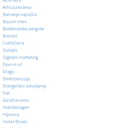
Artroza kolena
Barvanje napušča
Bazeni Intex
Bioklimatske pergole
Botoks
Cvetličarna
Dateljni
Digitalni marketing
Dom in vrt
Drago
Elektroerozija
Energetsko zdravljenje
Fiat
Garažna vrata
Hidrokolagen
Hipnoza
Hotel Bovec