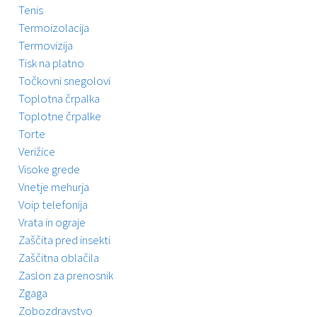
Tenis
Termoizolacija
Termovizija
Tisk na platno
Točkovni snegolovi
Toplotna črpalka
Toplotne črpalke
Torte
Verižice
Visoke grede
Vnetje mehurja
Voip telefonija
Vrata in ograje
Zaščita pred insekti
Zaščitna oblačila
Zaslon za prenosnik
Zgaga
Zobozdravstvo