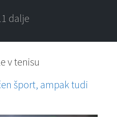
1 dalje
e v tenisu
zičen šport, ampak tudi