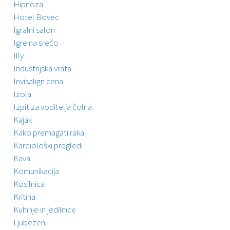
Hipnoza
Hotel Bovec
Igralni salon
Igre na srečo
Illy
Industrijska vrata
Invisalign cena
Izola
Izpit za voditelja čolna
Kajak
Kako premagati raka
Kardiološki pregledi
Kava
Komunikacija
Kosilnica
Kritina
Kuhinje in jedilnice
Ljubezen