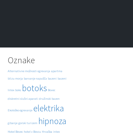
Oznake
Alternativne možnosti ogrevanja
apartma
blizu morja
barvanje napušča
bazeni
bazeni
botoks
Intex
boks
Bovec
diskretni slušni aparati
družinski bazen
elektrika
Ekološko ogrevanje
hipnoza
gibanje
gorski turizem
Hotel Bovec
hotel v Bovcu
Hrvaška
intex