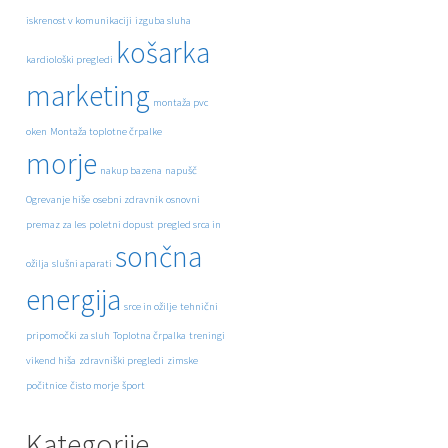
iskrenost v komunikaciji
izguba sluha
košarka
kardiološki pregledi
marketing
montaža pvc
oken
Montaža toplotne črpalke
morje
nakup bazena
napušč
Ogrevanje hiše
osebni zdravnik
osnovni
premaz za les
poletni dopust
pregled srca in
sončna
ožilja
slušni aparati
energija
srce in ožilje
tehnični
pripomočki za sluh
Toplotna črpalka
treningi
vikend hiša
zdravniški pregledi
zimske
počitnice
čisto morje
šport
Kategorije