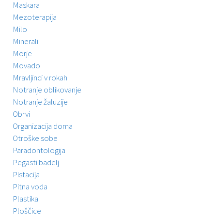
Maskara
Mezoterapija
Milo
Minerali
Morje
Movado
Mravljinci v rokah
Notranje oblikovanje
Notranje žaluzije
Obrvi
Organizacija doma
Otroške sobe
Paradontologija
Pegasti badelj
Pistacija
Pitna voda
Plastika
Ploščice