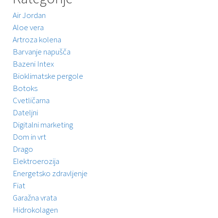
Air Jordan
Aloe vera
Artroza kolena
Barvanje napušča
Bazeni Intex
Bioklimatske pergole
Botoks
Cvetličarna
Dateljni
Digitalni marketing
Dom in vrt
Drago
Elektroerozija
Energetsko zdravljenje
Fiat
Garažna vrata
Hidrokolagen