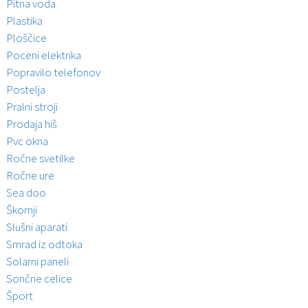
Pitna voda
Plastika
Ploščice
Poceni elektrika
Popravilo telefonov
Postelja
Pralni stroji
Prodaja hiš
Pvc okna
Ročne svetilke
Ročne ure
Sea doo
Škornji
Slušni aparati
Smrad iz odtoka
Solarni paneli
Sončne celice
Šport