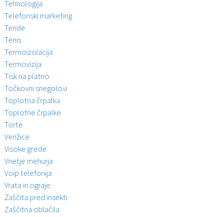
Tehnologija
Telefonski marketing
Tende
Tenis
Termoizolacija
Termovizija
Tisk na platno
Točkovni snegolovi
Toplotna črpalka
Toplotne črpalke
Torte
Verižice
Visoke grede
Vnetje mehurja
Voip telefonija
Vrata in ograje
Zaščita pred insekti
Zaščitna oblačila