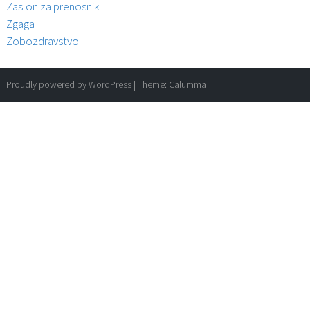
Zaslon za prenosnik
Zgaga
Zobozdravstvo
Proudly powered by WordPress
|
Theme:
Calumma