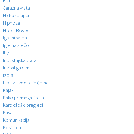
Fiat
Garažna vrata
Hidrokolagen
Hipnoza
Hotel Bovec
Igralni salon
Igre na srečo
Illy
Industrijska vrata
Invisalign cena
Izola
Izpit za voditelja čolna
Kajak
Kako premagati raka
Kardiološki pregledi
Kava
Komunikacija
Kosilnica