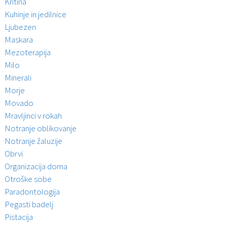
Kritina
Kuhinje in jedilnice
Ljubezen
Maskara
Mezoterapija
Milo
Minerali
Morje
Movado
Mravljinci v rokah
Notranje oblikovanje
Notranje žaluzije
Obrvi
Organizacija doma
Otroške sobe
Paradontologija
Pegasti badelj
Pistacija