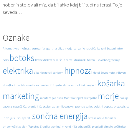
nobenih stolov ali miz, da bi lahko kdaj bili tudi na terasi. To je
seveda…
Oznake
Alternativne možnosti ogrevanja
apartma blizu morja
barvanje napušča
bazeni
bazeni Intex
botoks
boks
Bovec
diskretni slušni aparati
družinski bazen
Ekološko ogrevanje
elektrika
hipnoza
gibanje
gorski turizem
Hotel Bovec
hotel v Bovcu
košarka
Hrvaška
intex
iskrenost v komunikaciji
izguba sluha
kardiološki pregledi
marketing
morje
montaža pvc oken
Montaža toplotne črpalke
nakup
bazena
napušč
Ogrevanje hiše
osebni zdravnik
osnovni premaz za les
poletni dopust
pregled srca
sončna energija
in ožilja
slušni aparati
srce in ožilje
tehnični
pripomočki za sluh
Toplotna črpalka
treningi
vikend hiša
zdravniški pregledi
zimske počitnice