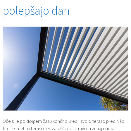
polepšajo dan
Oče si je po dolgem času končno uredil svojo teraso pred hišo.
Prej je imel to teraso res zaraščeno s travo in zunaj ni imel