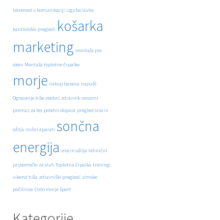
iskrenost v komunikaciji
izguba sluha
košarka
kardiološki pregledi
marketing
montaža pvc
oken
Montaža toplotne črpalke
morje
nakup bazena
napušč
Ogrevanje hiše
osebni zdravnik
osnovni
premaz za les
poletni dopust
pregled srca in
sončna
ožilja
slušni aparati
energija
srce in ožilje
tehnični
pripomočki za sluh
Toplotna črpalka
treningi
vikend hiša
zdravniški pregledi
zimske
počitnice
čisto morje
šport
Kategorije