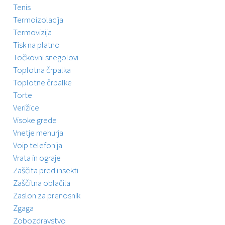
Tenis
Termoizolacija
Termovizija
Tisk na platno
Točkovni snegolovi
Toplotna črpalka
Toplotne črpalke
Torte
Verižice
Visoke grede
Vnetje mehurja
Voip telefonija
Vrata in ograje
Zaščita pred insekti
Zaščitna oblačila
Zaslon za prenosnik
Zgaga
Zobozdravstvo