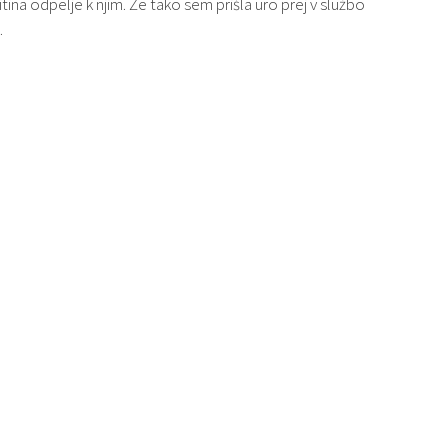
tina odpelje k njim. Že tako sem prišla uro prej v službo
…