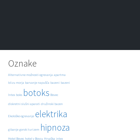
Oznake
Alternativne možnosti ogrevanja
apartma
blizu morja
barvanje napušča
bazeni
bazeni
botoks
Intex
boks
Bovec
diskretni slušni aparati
družinski bazen
elektrika
Ekološko ogrevanje
hipnoza
gibanje
gorski turizem
Hotel Bovec
hotel v Bovcu
Hrvaška
intex