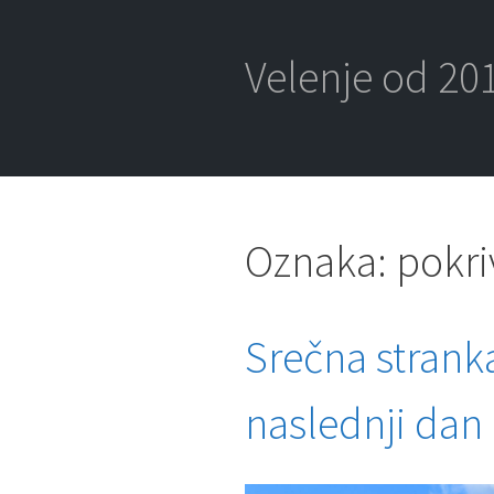
Skip
to
content
Velenje od 201
Oznaka:
pokri
Srečna stranka
naslednji dan