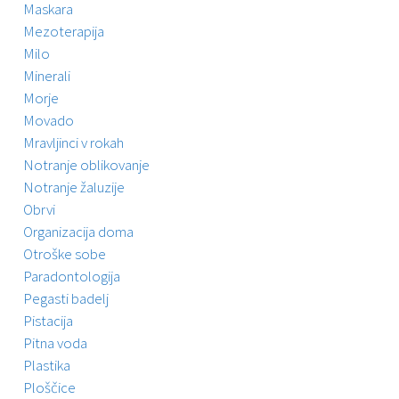
Maskara
Mezoterapija
Milo
Minerali
Morje
Movado
Mravljinci v rokah
Notranje oblikovanje
Notranje žaluzije
Obrvi
Organizacija doma
Otroške sobe
Paradontologija
Pegasti badelj
Pistacija
Pitna voda
Plastika
Ploščice