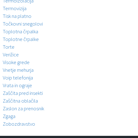
Termoizolacija
Termovizija
Tisk na platno
Točkovni snegolovi
Toplotna črpalka
Toplotne črpalke
Torte
Verižice
Visoke grede
Vnetje mehurja
Voip telefonija
Vrata in ograje
Zaščita pred insekti
Zaščitna oblačila
Zaslon za prenosnik
Zgaga
Zobozdravstvo