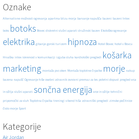
Oznake
Alternativne možnosti ogrevanja
apartma blizu morja
barvanje napušča
bazeni
bazeni Intex
botoks
boks
Bovec
diskretni slušni aparati
družinski bazen
Ekološko ogrevanje
elektrika
hipnoza
gibanje
gorski turizem
Hotel Bovec
hotel v Bovcu
košarka
Hrvaška
intex
iskrenost v komunikaciji
izguba sluha
kardiološki pregledi
marketing
morje
montaža pvc oken
Montaža toplotne črpalke
nakup
bazena
napušč
Ogrevanje hiše
osebni zdravnik
osnovni premaz za les
poletni dopust
pregled srca
sončna energija
in ožilja
slušni aparati
srce in ožilje
tehnični
pripomočki za sluh
Toplotna črpalka
treningi
vikend hiša
zdravniški pregledi
zimske počitnice
čisto morje
šport
Kategorije
Air Jordan