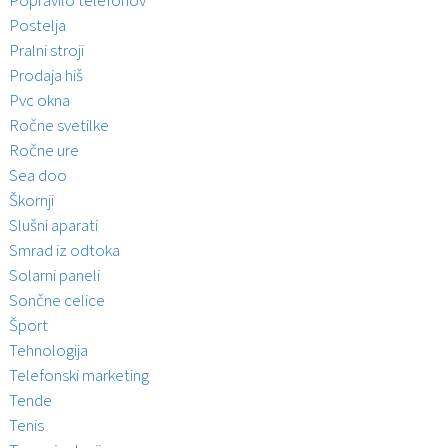
Popravilo telefonov
Postelja
Pralni stroji
Prodaja hiš
Pvc okna
Ročne svetilke
Ročne ure
Sea doo
Škornji
Slušni aparati
Smrad iz odtoka
Solarni paneli
Sončne celice
Šport
Tehnologija
Telefonski marketing
Tende
Tenis