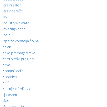
Igralni salon
Igre na srečo
Illy
Industrijska vrata
Invisalign cena
Izola
Izpit za voditelja čolna
Kajak
Kako premagati raka
Kardiološki pregledi
Kava
Komunikacija
Kosilnica
Kritina
Kuhinje in jedilnice
Ljubezen
Maskara
Mezoterapija