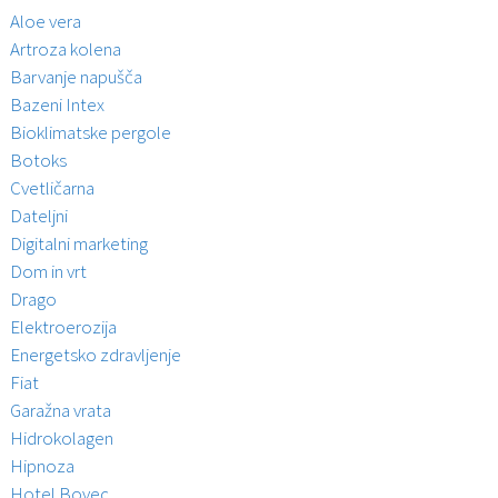
Aloe vera
Artroza kolena
Barvanje napušča
Bazeni Intex
Bioklimatske pergole
Botoks
Cvetličarna
Dateljni
Digitalni marketing
Dom in vrt
Drago
Elektroerozija
Energetsko zdravljenje
Fiat
Garažna vrata
Hidrokolagen
Hipnoza
Hotel Bovec