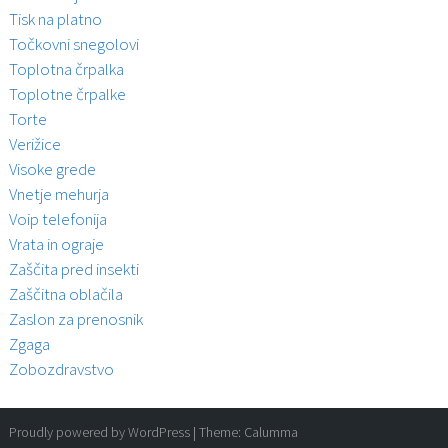
Tisk na platno
Točkovni snegolovi
Toplotna črpalka
Toplotne črpalke
Torte
Verižice
Visoke grede
Vnetje mehurja
Voip telefonija
Vrata in ograje
Zaščita pred insekti
Zaščitna oblačila
Zaslon za prenosnik
Zgaga
Zobozdravstvo
Proudly powered by WordPress
|
Theme:
Calumma