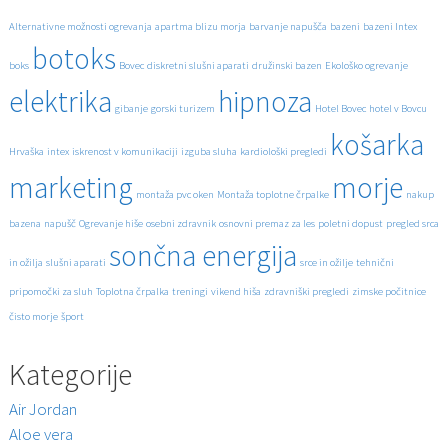
Alternativne možnosti ogrevanja
apartma blizu morja
barvanje napušča
bazeni
bazeni Intex
botoks
boks
Bovec
diskretni slušni aparati
družinski bazen
Ekološko ogrevanje
elektrika
hipnoza
gibanje
gorski turizem
Hotel Bovec
hotel v Bovcu
košarka
Hrvaška
intex
iskrenost v komunikaciji
izguba sluha
kardiološki pregledi
marketing
morje
montaža pvc oken
Montaža toplotne črpalke
nakup
bazena
napušč
Ogrevanje hiše
osebni zdravnik
osnovni premaz za les
poletni dopust
pregled srca
sončna energija
in ožilja
slušni aparati
srce in ožilje
tehnični
pripomočki za sluh
Toplotna črpalka
treningi
vikend hiša
zdravniški pregledi
zimske počitnice
čisto morje
šport
Kategorije
Air Jordan
Aloe vera