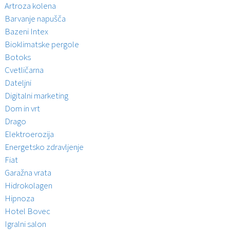
Artroza kolena
Barvanje napušča
Bazeni Intex
Bioklimatske pergole
Botoks
Cvetličarna
Dateljni
Digitalni marketing
Dom in vrt
Drago
Elektroerozija
Energetsko zdravljenje
Fiat
Garažna vrata
Hidrokolagen
Hipnoza
Hotel Bovec
Igralni salon