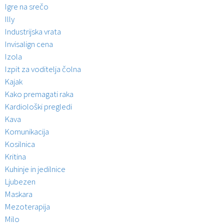
Igre na srečo
Illy
Industrijska vrata
Invisalign cena
Izola
Izpit za voditelja čolna
Kajak
Kako premagati raka
Kardiološki pregledi
Kava
Komunikacija
Kosilnica
Kritina
Kuhinje in jedilnice
Ljubezen
Maskara
Mezoterapija
Milo