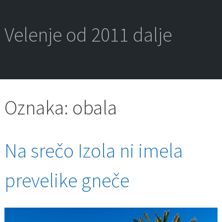
Skip
to
content
Velenje od 2011 dalje
Oznaka:
obala
Na srečo Izola ni imela
prevelike gneče