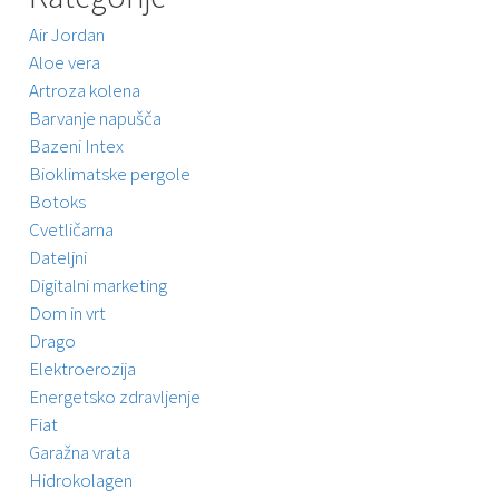
Air Jordan
Aloe vera
Artroza kolena
Barvanje napušča
Bazeni Intex
Bioklimatske pergole
Botoks
Cvetličarna
Dateljni
Digitalni marketing
Dom in vrt
Drago
Elektroerozija
Energetsko zdravljenje
Fiat
Garažna vrata
Hidrokolagen