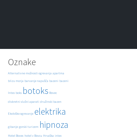
Oznake
Alternativne možnosti ogrevanja
apartma
blizu morja
barvanje napušča
bazeni
bazeni
botoks
Intex
boks
Bovec
diskretni slušni aparati
družinski bazen
elektrika
Ekološko ogrevanje
hipnoza
gibanje
gorski turizem
Hotel Bovec
hotel v Bovcu
Hrvaška
intex