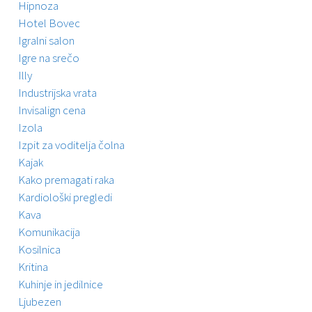
Hipnoza
Hotel Bovec
Igralni salon
Igre na srečo
Illy
Industrijska vrata
Invisalign cena
Izola
Izpit za voditelja čolna
Kajak
Kako premagati raka
Kardiološki pregledi
Kava
Komunikacija
Kosilnica
Kritina
Kuhinje in jedilnice
Ljubezen