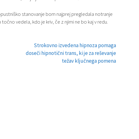
opustniško stanovanje bom najprej pregledala notranje
 točno vedela, kdo je kriv, če z njimi ne bo kaj v redu.
Strokovno izvedena hipnoza pomaga
doseči hipnotični trans, ki je za reševanje
težav ključnega pomena