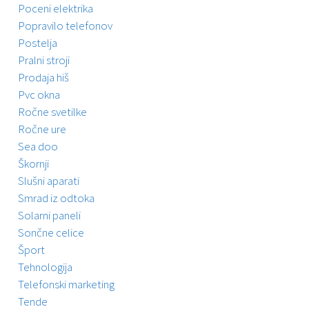
Poceni elektrika
Popravilo telefonov
Postelja
Pralni stroji
Prodaja hiš
Pvc okna
Ročne svetilke
Ročne ure
Sea doo
Škornji
Slušni aparati
Smrad iz odtoka
Solarni paneli
Sončne celice
Šport
Tehnologija
Telefonski marketing
Tende