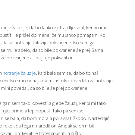
ranje žaluzije, da bo lahko zjutraj dlje spal, ker bo imel
 spustiti, je prišel do mene, če mu lahko pomagam. Ko
a, da so notranje žaluzije pokvarjene. Ko sem ga
 da se mu je zdelo, da so bile pokvarjene že prej. Sama
že pokvarjene ali pa jih je pokvaril on.
ih
notranje žaluzije
, kajti bala sem se, da bo to naš
oceni. Ko smo odhajali sem lastniku povedala za notranje
er mi ni povedal, da so bile že prej pokvarjene.
ga nisem takoj obvestila glede žaluzij, ker bi mi tako
in jaz bi imela lep dopust. Tako pa sem se
m se bala, da bom morala poravnati škodo. Naslednjič
 rekel, da tega ni naredil on. Ampak še on ni bil
kvaril on, ker jih je hotel spustiti in ni šlo.