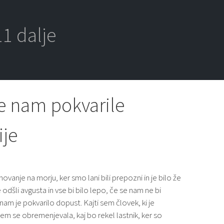
1 dalje
e nam pokvarile
ije
ovanje na morju, ker smo lani bili prepozni in je bilo že
dšli avgusta in vse bi bilo lepo, če se nam ne bi
 nam je pokvarilo dopust. Kajti sem človek, ki je
em se obremenjevala, kaj bo rekel lastnik, ker so