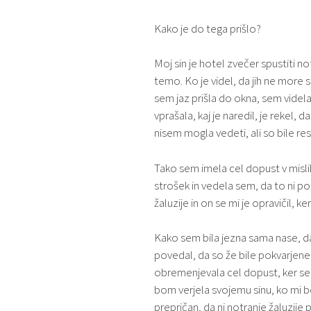
Kako je do tega prišlo?
Moj sin je hotel zvečer spustiti not
temo. Ko je videl, da jih ne more
sem jaz prišla do okna, sem videl
vprašala, kaj je naredil, je rekel,
nisem mogla vedeti, ali so bile res 
Tako sem imela cel dopust v misl
strošek in vedela sem, da to ni p
žaluzije in on se mi je opravičil, k
Kako sem bila jezna sama nase, da 
povedal, da so že bile pokvarjene 
obremenjevala cel dopust, ker se
bom verjela svojemu sinu, ko mi bo
prepričan, da ni notranje žaluzije po