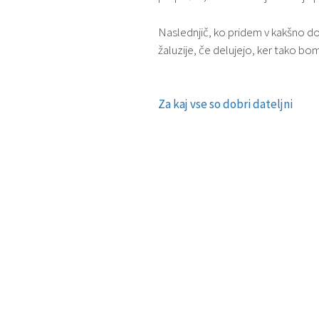
Naslednjič, ko pridem v kakšno d
žaluzije, če delujejo, ker tako bom
Za kaj vse so dobri dateljni
Navigacija
prispevka