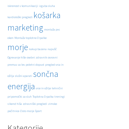
iskrenost v komunikaciji
izguba sluha
košarka
kardiološki pregledi
marketing
montaža pvc
oken
Montaža toplotne črpalke
morje
nakup bazena
napušč
Ogrevanje hiše
osebni zdravnik
osnovni
premaz za les
poletni dopust
pregled srca in
sončna
ožilja
slušni aparati
energija
srce in ožilje
tehnični
pripomočki za sluh
Toplotna črpalka
treningi
vikend hiša
zdravniški pregledi
zimske
počitnice
čisto morje
šport
Kategorije