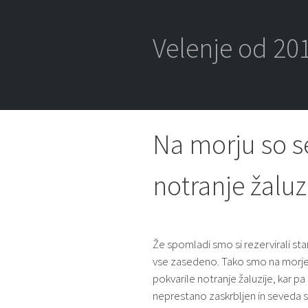
Skip
to
content
Velenje od 201
Na morju so s
notranje žaluz
Že spomladi smo si rezervirali stan
vse zasedeno. Tako smo na morje o
pokvarile notranje žaluzije, kar pa
neprestano zaskrbljen in seveda s