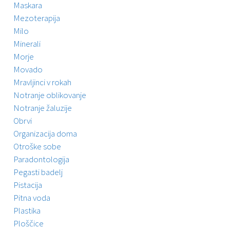
Maskara
Mezoterapija
Milo
Minerali
Morje
Movado
Mravljinci v rokah
Notranje oblikovanje
Notranje žaluzije
Obrvi
Organizacija doma
Otroške sobe
Paradontologija
Pegasti badelj
Pistacija
Pitna voda
Plastika
Ploščice