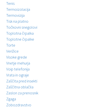
Tenis
Termoizolacija
Termovizija
Tisk na platno
Točkovni snegolovi
Toplotna črpalka
Toplotne črpalke
Torte
Verižice
Visoke grede
Vnetje mehurja
Voip telefonija
Vrata in ograje
Zaščita pred insekti
Zaščitna oblačila
Zaslon za prenosnik
Zgaga
Zobozdravstvo