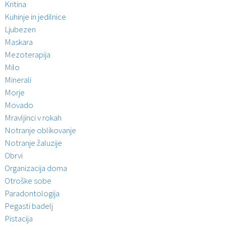
Kritina
Kuhinje in jedilnice
Ljubezen
Maskara
Mezoterapija
Milo
Minerali
Morje
Movado
Mravljinci v rokah
Notranje oblikovanje
Notranje žaluzije
Obrvi
Organizacija doma
Otroške sobe
Paradontologija
Pegasti badelj
Pistacija