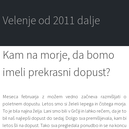
Skip
to
content
Velenje od 2011 dalje
Kam na morje, da bomo
imeli prekrasni dopust?
Meseca februarja z možem vedno začneva razmišljati o
poletnem dopustu. Letos smo si želeli lepega in čistega morja.
To je bila najina želja. Lani smo bili v Grčiji in lahko rečem, da je to
bil naš najlepši dopust do sedaj. Dolgo sva premišljevala, kam bi
letos šli na dopust. Tako sva pregledala ponudbo in se na koncu