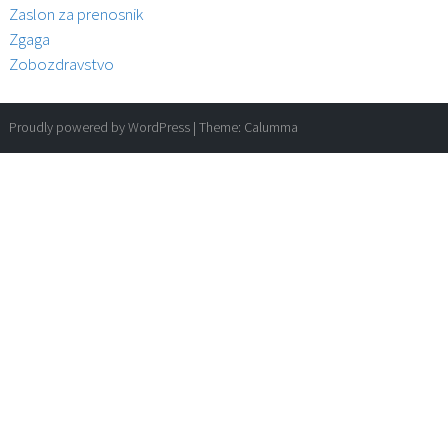
Zaslon za prenosnik
Zgaga
Zobozdravstvo
Proudly powered by WordPress
|
Theme:
Calumma