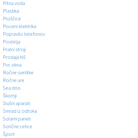
Pitna voda
Plastika
Ploščice
Poceni elektrika
Popravilo telefonov
Postelja
Pralni stroji
Prodaja hiš
Pvc okna
Ročne svetilke
Ročne ure
Sea doo
Škornji
Slušni aparati
Smrad iz odtoka
Solarni paneli
Sončne celice
Šport