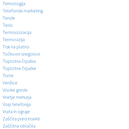
Tehnologija
Telefonski marketing
Tende
Tenis
Termoizolacija
Termovizija
Tisk na platno
Točkovni snegolovi
Toplotna črpalka
Toplotne črpalke
Torte
Verižice
Visoke grede
Vnetje mehurja
Voip telefonija
Vrata in ograje
Zaščita pred insekti
Zaščitna oblačila