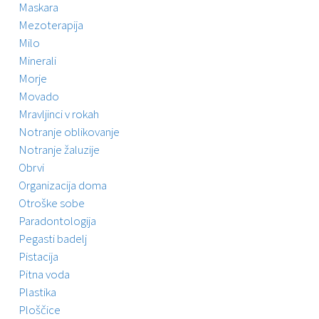
Maskara
Mezoterapija
Milo
Minerali
Morje
Movado
Mravljinci v rokah
Notranje oblikovanje
Notranje žaluzije
Obrvi
Organizacija doma
Otroške sobe
Paradontologija
Pegasti badelj
Pistacija
Pitna voda
Plastika
Ploščice