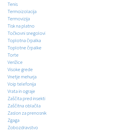
Tenis
Termoizolacija
Termovizija
Tisk na platno
Točkovni snegolovi
Toplotna črpalka
Toplotne črpalke
Torte
Verižice
Visoke grede
Vnetje mehurja
Voip telefonija
Vrata in ograje
Zaščita pred insekti
Zaščitna oblačila
Zaslon za prenosnik
Zgaga
Zobozdravstvo