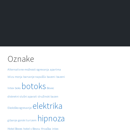
Oznake
Alternativne možnosti ogrevanja
apartma
blizu morja
barvanje napušča
bazeni
bazeni
botoks
Intex
boks
Bovec
diskretni slušni aparati
družinski bazen
elektrika
Ekološko ogrevanje
hipnoza
gibanje
gorski turizem
Hotel Bovec
hotel v Bovcu
Hrvaška
intex