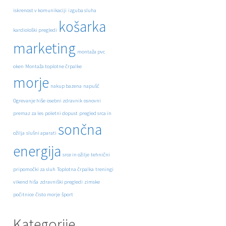
iskrenost v komunikaciji
izguba sluha
košarka
kardiološki pregledi
marketing
montaža pvc
oken
Montaža toplotne črpalke
morje
nakup bazena
napušč
Ogrevanje hiše
osebni zdravnik
osnovni
premaz za les
poletni dopust
pregled srca in
sončna
ožilja
slušni aparati
energija
srce in ožilje
tehnični
pripomočki za sluh
Toplotna črpalka
treningi
vikend hiša
zdravniški pregledi
zimske
počitnice
čisto morje
šport
Kategorije