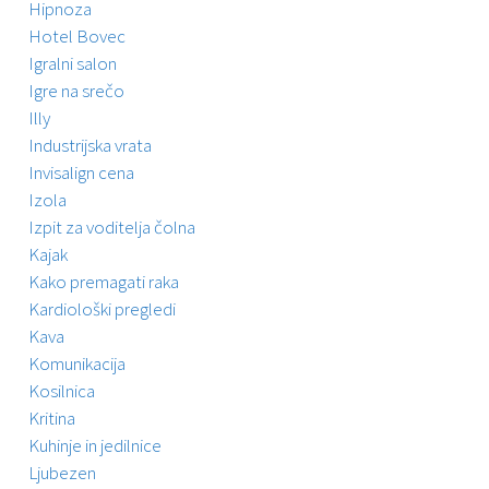
Hipnoza
Hotel Bovec
Igralni salon
Igre na srečo
Illy
Industrijska vrata
Invisalign cena
Izola
Izpit za voditelja čolna
Kajak
Kako premagati raka
Kardiološki pregledi
Kava
Komunikacija
Kosilnica
Kritina
Kuhinje in jedilnice
Ljubezen