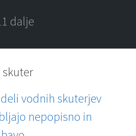
1 dalje
 skuter
deli vodnih skuterjev
bljajo nepopisno in
abavo