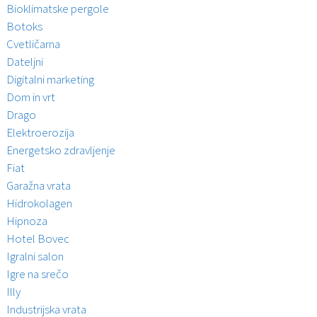
Bioklimatske pergole
Botoks
Cvetličarna
Dateljni
Digitalni marketing
Dom in vrt
Drago
Elektroerozija
Energetsko zdravljenje
Fiat
Garažna vrata
Hidrokolagen
Hipnoza
Hotel Bovec
Igralni salon
Igre na srečo
Illy
Industrijska vrata