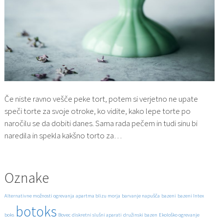
Če niste ravno vešče peke tort, potem si verjetno ne upate
speči torte za svoje otroke, ko vidite, kako lepe torte po
naročilu se da dobiti danes. Sama rada pečem in tudi sinu bi
naredila in spekla kakšno torto za…
Oznake
Alternativne možnosti ogrevanja
apartma blizu morja
barvanje napušča
bazeni
bazeni Intex
botoks
boks
Bovec
diskretni slušni aparati
družinski bazen
Ekološko ogrevanje