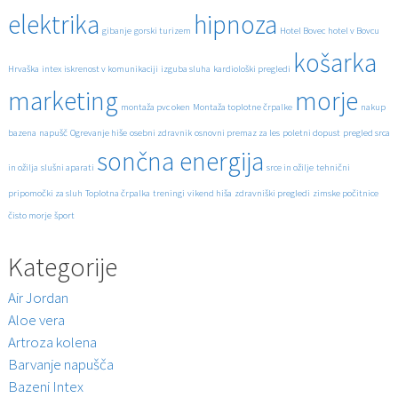
elektrika
hipnoza
gibanje
gorski turizem
Hotel Bovec
hotel v Bovcu
košarka
Hrvaška
intex
iskrenost v komunikaciji
izguba sluha
kardiološki pregledi
marketing
morje
montaža pvc oken
Montaža toplotne črpalke
nakup
bazena
napušč
Ogrevanje hiše
osebni zdravnik
osnovni premaz za les
poletni dopust
pregled srca
sončna energija
in ožilja
slušni aparati
srce in ožilje
tehnični
pripomočki za sluh
Toplotna črpalka
treningi
vikend hiša
zdravniški pregledi
zimske počitnice
čisto morje
šport
Kategorije
Air Jordan
Aloe vera
Artroza kolena
Barvanje napušča
Bazeni Intex