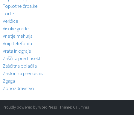
Toplotne črpalke
Torte
Verižice
Visoke grede
Vnetje mehurja
Voip telefonija
Vrata in ograje
Zaščita pred insekti
Zaščitna oblačila
Zaslon za prenosnik
Zgaga
Zobozdravstvo
Proudly powered by WordPress
|
Theme:
Calumma