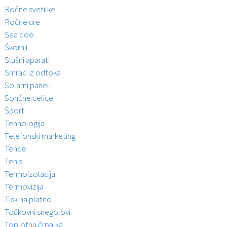
Ročne svetilke
Ročne ure
Sea doo
Škornji
Slušni aparati
Smrad iz odtoka
Solarni paneli
Sončne celice
Šport
Tehnologija
Telefonski marketing
Tende
Tenis
Termoizolacija
Termovizija
Tisk na platno
Točkovni snegolovi
Toplotna črpalka