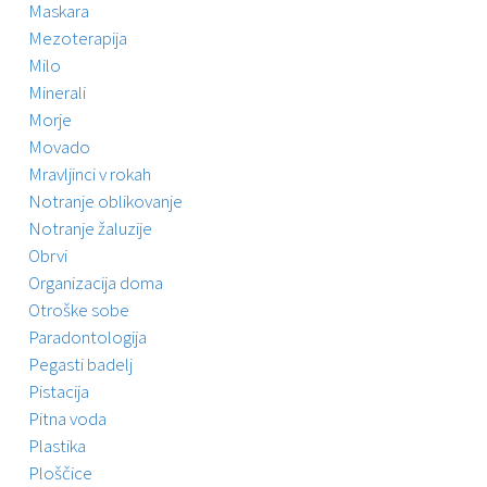
Maskara
Mezoterapija
Milo
Minerali
Morje
Movado
Mravljinci v rokah
Notranje oblikovanje
Notranje žaluzije
Obrvi
Organizacija doma
Otroške sobe
Paradontologija
Pegasti badelj
Pistacija
Pitna voda
Plastika
Ploščice