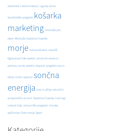
iskrenost v komunikaciji
izguba sluha
košarka
kardiološki pregledi
marketing
montaža pvc
oken
Montaža toplotne črpalke
morje
nakup bazena
napušč
Ogrevanje hiše
osebni zdravnik
osnovni
premaz za les
poletni dopust
pregled srca in
sončna
ožilja
slušni aparati
energija
srce in ožilje
tehnični
pripomočki za sluh
Toplotna črpalka
treningi
vikend hiša
zdravniški pregledi
zimske
počitnice
čisto morje
šport
Kategorije