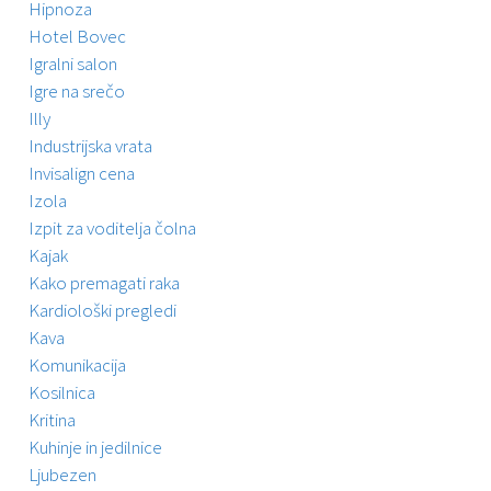
Hipnoza
Hotel Bovec
Igralni salon
Igre na srečo
Illy
Industrijska vrata
Invisalign cena
Izola
Izpit za voditelja čolna
Kajak
Kako premagati raka
Kardiološki pregledi
Kava
Komunikacija
Kosilnica
Kritina
Kuhinje in jedilnice
Ljubezen