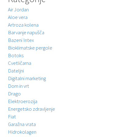
Air Jordan
Aloe vera
Artroza kolena
Barvanje napušča
Bazeni Intex
Bioklimatske pergole
Botoks
Cvetličarna
Dateljni
Digitalni marketing
Dom in vrt
Drago
Elektroerozija
Energetsko zdravljenje
Fiat
Garažna vrata
Hidrokolagen