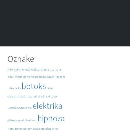
Oznake
Alternativne možnosti ogrevanja
apartma
blizu morja
barvanje napušča
bazeni
bazeni
botoks
Intex
boks
Bovec
diskretni slušni aparati
družinski bazen
elektrika
Ekološko ogrevanje
hipnoza
gibanje
gorski turizem
Hotel Bovec
hotel v Bovcu
Hrvaška
intex