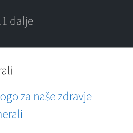
1 dalje
ali
go za naše zdravje
erali