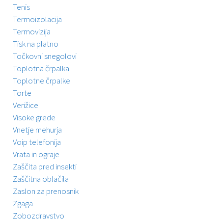
Tenis
Termoizolacija
Termovizija
Tisk na platno
Točkovni snegolovi
Toplotna črpalka
Toplotne črpalke
Torte
Verižice
Visoke grede
Vnetje mehurja
Voip telefonija
Vrata in ograje
Zaščita pred insekti
Zaščitna oblačila
Zaslon za prenosnik
Zgaga
Zobozdravstvo