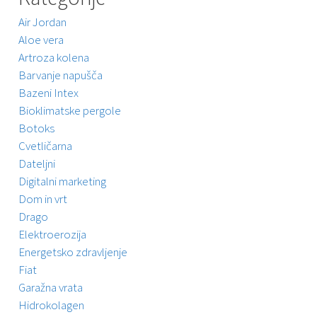
Air Jordan
Aloe vera
Artroza kolena
Barvanje napušča
Bazeni Intex
Bioklimatske pergole
Botoks
Cvetličarna
Dateljni
Digitalni marketing
Dom in vrt
Drago
Elektroerozija
Energetsko zdravljenje
Fiat
Garažna vrata
Hidrokolagen