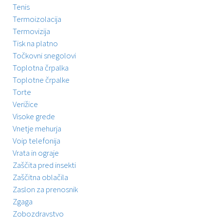
Tenis
Termoizolacija
Termovizija
Tisk na platno
Točkovni snegolovi
Toplotna črpalka
Toplotne črpalke
Torte
Verižice
Visoke grede
Vnetje mehurja
Voip telefonija
Vrata in ograje
Zaščita pred insekti
Zaščitna oblačila
Zaslon za prenosnik
Zgaga
Zobozdravstvo