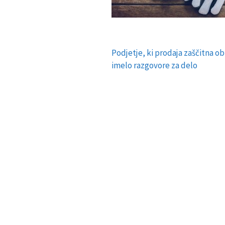
Podjetje, ki prodaja zaščitna obl
Navigacija
imelo razgovore za delo
prispevka