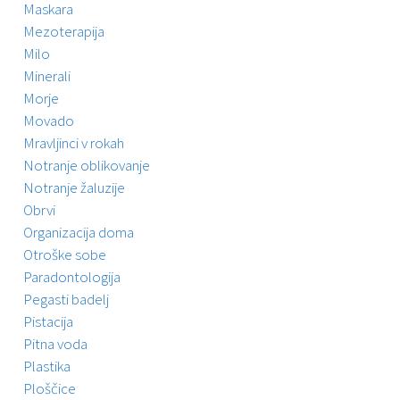
Maskara
Mezoterapija
Milo
Minerali
Morje
Movado
Mravljinci v rokah
Notranje oblikovanje
Notranje žaluzije
Obrvi
Organizacija doma
Otroške sobe
Paradontologija
Pegasti badelj
Pistacija
Pitna voda
Plastika
Ploščice