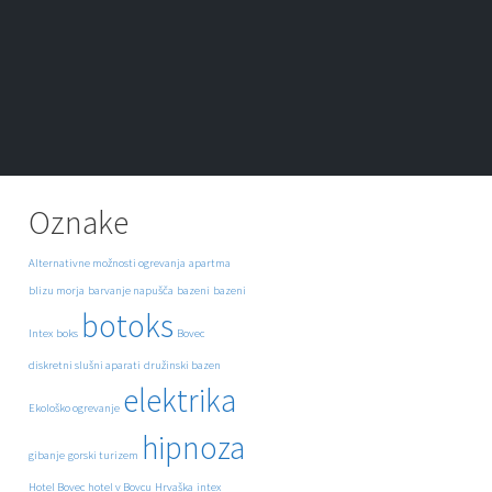
Oznake
Alternativne možnosti ogrevanja
apartma
blizu morja
barvanje napušča
bazeni
bazeni
botoks
Intex
boks
Bovec
diskretni slušni aparati
družinski bazen
elektrika
Ekološko ogrevanje
hipnoza
gibanje
gorski turizem
Hotel Bovec
hotel v Bovcu
Hrvaška
intex