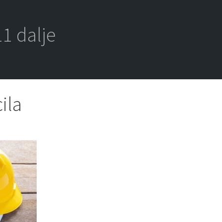
1 dalje
ila