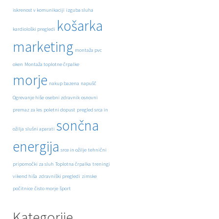
iskrenost v komunikaciji
izguba sluha
košarka
kardiološki pregledi
marketing
montaža pvc
oken
Montaža toplotne črpalke
morje
nakup bazena
napušč
Ogrevanje hiše
osebni zdravnik
osnovni
premaz za les
poletni dopust
pregled srca in
sončna
ožilja
slušni aparati
energija
srce in ožilje
tehnični
pripomočki za sluh
Toplotna črpalka
treningi
vikend hiša
zdravniški pregledi
zimske
počitnice
čisto morje
šport
Kategorije