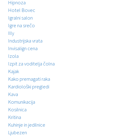
Hipnoza
Hotel Bovec
Igralni salon
Igre na srečo
Illy
Industrijska vrata
Invisalign cena
Izola
Izpit za voditelja čolna
Kajak
Kako premagati raka
Kardiološki pregledi
Kava
Komunikacija
Kosilnica
Kritina
Kuhinje in jedilnice
Ljubezen