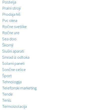
Postelja
Pralni stroji
Prodaja hiš
Pvc okna
Ročne svetilke
Ročne ure
Sea doo
Škornji
Slušni aparati
Smrad iz odtoka
Solarni paneli
Sončne celice
Šport
Tehnologija
Telefonski marketing
Tende
Tenis
Termoizolacija