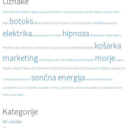
Oznake
Alternativne možnosti ogrevanja
apartma blizu morja
barvanje napušča
bazeni
bazeni Intex
botoks
boks
Bovec
diskretni slušni aparati
družinski bazen
Ekološko ogrevanje
elektrika
hipnoza
gibanje
gorski turizem
Hotel Bovec
hotel v Bovcu
košarka
Hrvaška
intex
iskrenost v komunikaciji
izguba sluha
kardiološki pregledi
marketing
morje
montaža pvc oken
Montaža toplotne črpalke
nakup
bazena
napušč
Ogrevanje hiše
osebni zdravnik
osnovni premaz za les
poletni dopust
pregled srca
sončna energija
in ožilja
slušni aparati
srce in ožilje
tehnični
pripomočki za sluh
Toplotna črpalka
treningi
vikend hiša
zdravniški pregledi
zimske počitnice
čisto morje
šport
Kategorije
Air Jordan