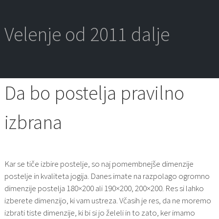
Skip
to
content
Velenje od 2011 dalje
Da bo postelja pravilno
izbrana
Kar se tiče izbire postelje, so naj pomembnejše dimenzije
postelje in kvaliteta jogija. Danes imate na razpolago ogromno
dimenzije postelja 180×200 ali 190×200, 200×200. Res si lahko
izberete dimenzijo, ki vam ustreza. Včasih je res, da ne moremo
izbrati tiste dimenzije, ki bi si jo želeli in to zato, ker imamo