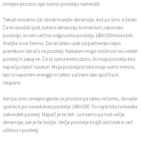
omejen prostor, kjer bomo posteljo namestili.
Takrat moramo žal izbrati manjše dimenzije, kot pa smo si želeli.
Če bi vprašali ljudi, katero dimenzijo bi imeli kot zakonsko
posteljo, bi vam večina odgovorila postelja 180×200 mora biti.
Manjše si ne želimo. Da se lahko vsak od partnerjev lepo
premika in obrača na postelji. Nekateri imajo možnost res velikih
postelj in zakaj ne. Če bi sama imela izbiro, bi moja postelja bila
največja daleč naokoli. Moja postelja bi bila moje sveto mesto,
kjer si napolnim energijo in lahko začnem dan spočita in
naspana.
Ker pa smo omejeni glede na prostor pa lahko rečemo, da naše
spalnice po navadi krasi postelja 180×200. To naj bi bila ta klasika
zakonskih postelj. Največ je le teh. Ja imamo pa tudi večje
dimenzije, kar je še boljše. Večje postelje boljši občutek in več
užitkov v postelji.