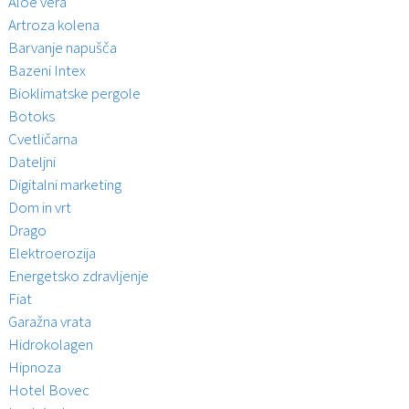
Aloe vera
Artroza kolena
Barvanje napušča
Bazeni Intex
Bioklimatske pergole
Botoks
Cvetličarna
Dateljni
Digitalni marketing
Dom in vrt
Drago
Elektroerozija
Energetsko zdravljenje
Fiat
Garažna vrata
Hidrokolagen
Hipnoza
Hotel Bovec