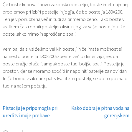
Če boste kupovali novo zakonsko posteljo, boste imeli najmanj
problemov pri izbiri postelje in jogija, če bo postelja 180×200.
Teh je v ponudbi največ in tudi za primerno ceno. Tako boste v
kratkem času dobili posteljni okvir in jogi za vašo posteljo in že
boste lahko mirno in sproščeno spali.
Vem pa, da si vsi želimo velikih postelj in če imate možnost si
namesto postelja 180×200 izberite večjo dimenzijo, res da
boste dražje plačali, ampak boste tudi boljše spali. Postelja je
prostor, kjer se moramo spočiti in napolniti baterije za novi dan.
In če bomo vsak dan spali v kvalitetni postelji, se bo to poznalo
tudi na našem počutju.
Pistacija je pripomogla pri
Kako dobra je pitna voda na
Navigacija
ureditvi moje prebave
gorenjskem
prispevka