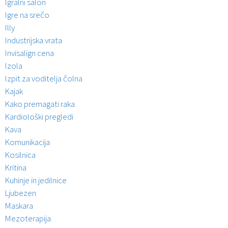
Igralni salon
Igre na srečo
Illy
Industrijska vrata
Invisalign cena
Izola
Izpit za voditelja čolna
Kajak
Kako premagati raka
Kardiološki pregledi
Kava
Komunikacija
Kosilnica
Kritina
Kuhinje in jedilnice
Ljubezen
Maskara
Mezoterapija