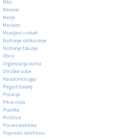
Milo
Minerali
Morje
Movado
Mravljinci v rokah
Notranje oblikovanje
Notranje žaluzije
Obrvi
Organizacija doma
Otroške sobe
Paradontologija
Pegasti badelj
Pistacija
Pitna voda
Plastika
Ploščice
Poceni elektrika
Popravilo telefonov