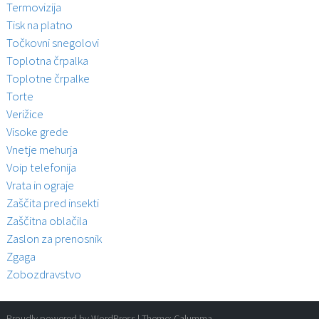
Termovizija
Tisk na platno
Točkovni snegolovi
Toplotna črpalka
Toplotne črpalke
Torte
Verižice
Visoke grede
Vnetje mehurja
Voip telefonija
Vrata in ograje
Zaščita pred insekti
Zaščitna oblačila
Zaslon za prenosnik
Zgaga
Zobozdravstvo
Proudly powered by WordPress
|
Theme:
Calumma