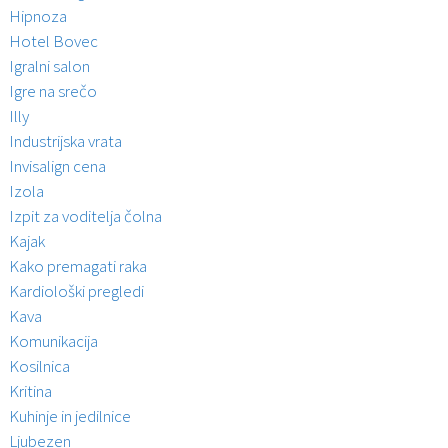
Hipnoza
Hotel Bovec
Igralni salon
Igre na srečo
Illy
Industrijska vrata
Invisalign cena
Izola
Izpit za voditelja čolna
Kajak
Kako premagati raka
Kardiološki pregledi
Kava
Komunikacija
Kosilnica
Kritina
Kuhinje in jedilnice
Ljubezen