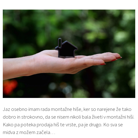
Jaz osebno imam rada montažne hiše, ker so narejene že tako
dobro in strokovno, da se nisem nikoli bala živeti v montažni hiši.
Kako pa poteka prodaja hiš te vrste, pa je drugo. Ko sva se
midva z možem začela…