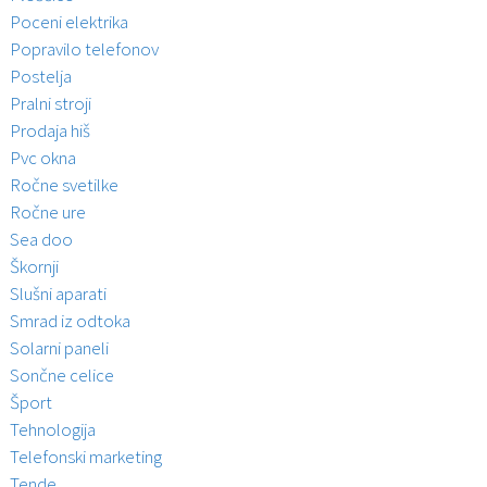
Poceni elektrika
Popravilo telefonov
Postelja
Pralni stroji
Prodaja hiš
Pvc okna
Ročne svetilke
Ročne ure
Sea doo
Škornji
Slušni aparati
Smrad iz odtoka
Solarni paneli
Sončne celice
Šport
Tehnologija
Telefonski marketing
Tende