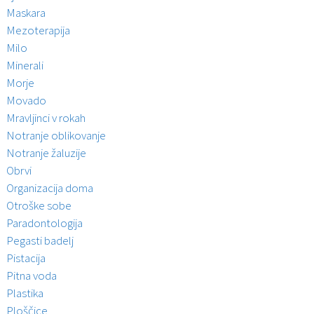
Maskara
Mezoterapija
Milo
Minerali
Morje
Movado
Mravljinci v rokah
Notranje oblikovanje
Notranje žaluzije
Obrvi
Organizacija doma
Otroške sobe
Paradontologija
Pegasti badelj
Pistacija
Pitna voda
Plastika
Ploščice