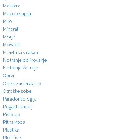
Maskara
Mezoterapija
Milo
Minerali
Morje
Movado
Mravljinci v rokah
Notranje oblikovanje
Notranje žaluzije
Obrvi
Organizacija doma
Otroške sobe
Paradontologija
Pegasti badelj
Pistacija
Pitna voda
Plastika
Ploščice