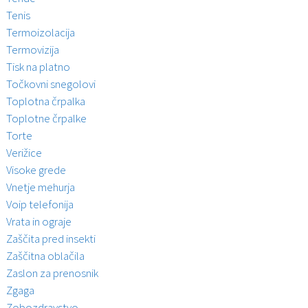
Tenis
Termoizolacija
Termovizija
Tisk na platno
Točkovni snegolovi
Toplotna črpalka
Toplotne črpalke
Torte
Verižice
Visoke grede
Vnetje mehurja
Voip telefonija
Vrata in ograje
Zaščita pred insekti
Zaščitna oblačila
Zaslon za prenosnik
Zgaga
Zobozdravstvo