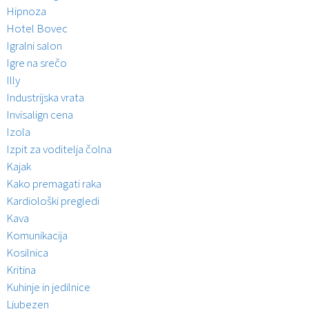
Hipnoza
Hotel Bovec
Igralni salon
Igre na srečo
Illy
Industrijska vrata
Invisalign cena
Izola
Izpit za voditelja čolna
Kajak
Kako premagati raka
Kardiološki pregledi
Kava
Komunikacija
Kosilnica
Kritina
Kuhinje in jedilnice
Ljubezen