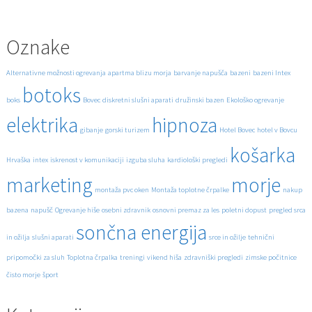
Oznake
Alternativne možnosti ogrevanja
apartma blizu morja
barvanje napušča
bazeni
bazeni Intex
botoks
boks
Bovec
diskretni slušni aparati
družinski bazen
Ekološko ogrevanje
elektrika
hipnoza
gibanje
gorski turizem
Hotel Bovec
hotel v Bovcu
košarka
Hrvaška
intex
iskrenost v komunikaciji
izguba sluha
kardiološki pregledi
marketing
morje
montaža pvc oken
Montaža toplotne črpalke
nakup
bazena
napušč
Ogrevanje hiše
osebni zdravnik
osnovni premaz za les
poletni dopust
pregled srca
sončna energija
in ožilja
slušni aparati
srce in ožilje
tehnični
pripomočki za sluh
Toplotna črpalka
treningi
vikend hiša
zdravniški pregledi
zimske počitnice
čisto morje
šport