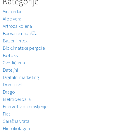
Kategorije
Air Jordan
Aloe vera
Artroza kolena
Barvanje napušča
Bazeni Intex
Bioklimatske pergole
Botoks
Cvetličarna
Dateljni
Digitalni marketing
Dom in vrt
Drago
Elektroerozija
Energetsko zdravljenje
Fiat
Garažna vrata
Hidrokolagen