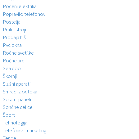
Poceni elektrika
Popravilo telefonov
Postelja
Pralni stroji
Prodaja hiš
Pvc okna
Ročne svetilke
Ročne ure
Sea doo
Škornji
Slušni aparati
Smrad iz odtoka
Solarni paneli
Sončne celice
Šport
Tehnologija
Telefonski marketing
Tende