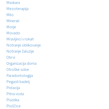
Maskara
Mezoterapija
Milo
Minerali
Morje
Movado
Mravljinci v rokah
Notranje oblikovanje
Notranje žaluzije
Obrvi
Organizacija doma
Otroške sobe
Paradontologija
Pegasti badelj
Pistacija
Pitna voda
Plastika
Ploščice