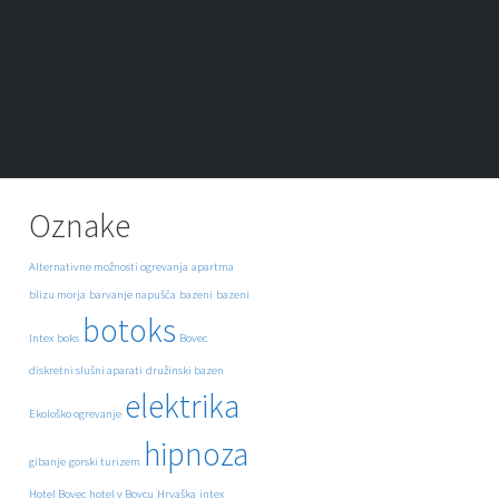
Oznake
Alternativne možnosti ogrevanja
apartma
blizu morja
barvanje napušča
bazeni
bazeni
botoks
Intex
boks
Bovec
diskretni slušni aparati
družinski bazen
elektrika
Ekološko ogrevanje
hipnoza
gibanje
gorski turizem
Hotel Bovec
hotel v Bovcu
Hrvaška
intex