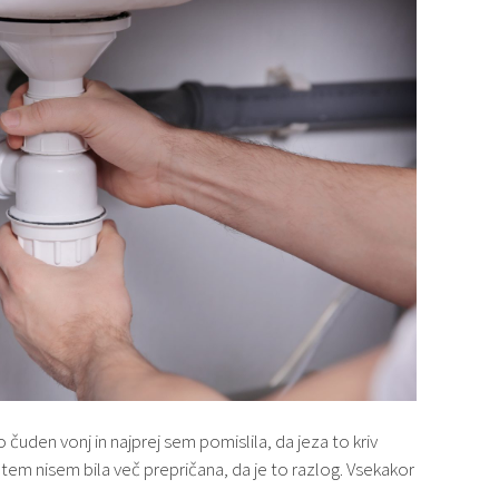
o čuden vonj in najprej sem pomislila, da jeza to kriv
tem nisem bila več prepričana, da je to razlog. Vsekakor