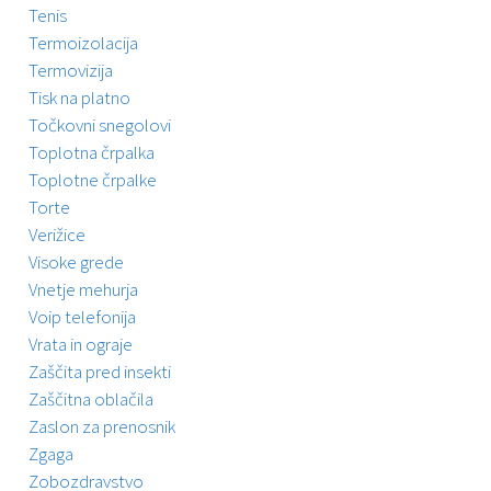
Tenis
Termoizolacija
Termovizija
Tisk na platno
Točkovni snegolovi
Toplotna črpalka
Toplotne črpalke
Torte
Verižice
Visoke grede
Vnetje mehurja
Voip telefonija
Vrata in ograje
Zaščita pred insekti
Zaščitna oblačila
Zaslon za prenosnik
Zgaga
Zobozdravstvo