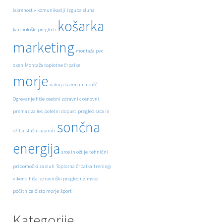
iskrenost v komunikaciji
izguba sluha
košarka
kardiološki pregledi
marketing
montaža pvc
oken
Montaža toplotne črpalke
morje
nakup bazena
napušč
Ogrevanje hiše
osebni zdravnik
osnovni
premaz za les
poletni dopust
pregled srca in
sončna
ožilja
slušni aparati
energija
srce in ožilje
tehnični
pripomočki za sluh
Toplotna črpalka
treningi
vikend hiša
zdravniški pregledi
zimske
počitnice
čisto morje
šport
Kategorije