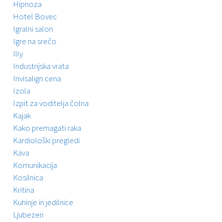
Hipnoza
Hotel Bovec
Igralni salon
Igre na srečo
Illy
Industrijska vrata
Invisalign cena
Izola
Izpit za voditelja čolna
Kajak
Kako premagati raka
Kardiološki pregledi
Kava
Komunikacija
Kosilnica
Kritina
Kuhinje in jedilnice
Ljubezen