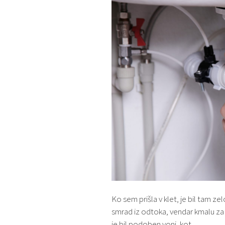
Ko sem prišla v klet, je bil tam zel
smrad iz odtoka, vendar kmalu za 
je bil podoben vonj, kot…