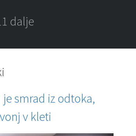
1 dalje
i
 je smrad iz odtoka,
onj v kleti