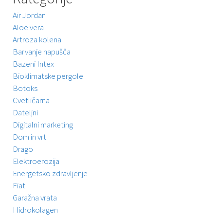
Air Jordan
Aloe vera
Artroza kolena
Barvanje napušča
Bazeni Intex
Bioklimatske pergole
Botoks
Cvetličarna
Dateljni
Digitalni marketing
Dom in vrt
Drago
Elektroerozija
Energetsko zdravljenje
Fiat
Garažna vrata
Hidrokolagen